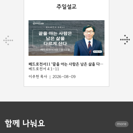
주일설교
베드로전서11 "끝을 아는 사람은 남은 삶을 다르게 산다"
베드로전서1
베드로전서 4:1-11
베드로전서 3
이주헌 목사
2026-08-09
이주헌 목사
함께 나눠요
more