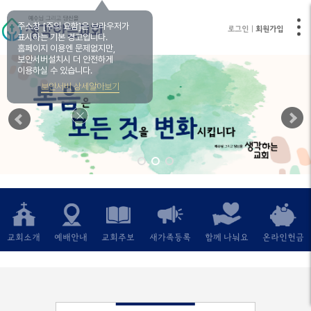
주소창
[주의 요함]은
브라우저가
로그인
회원가입
표시하는 기본 경고입니다.
홈페이지 이용엔 문제없지만,
보안서버설치시 더 안전하게
이용하실 수 있습니다.
보안서버 상세알아보기
교회소개
예배안내
교회주보
새가족등록
함께 나눠요
온라인헌금